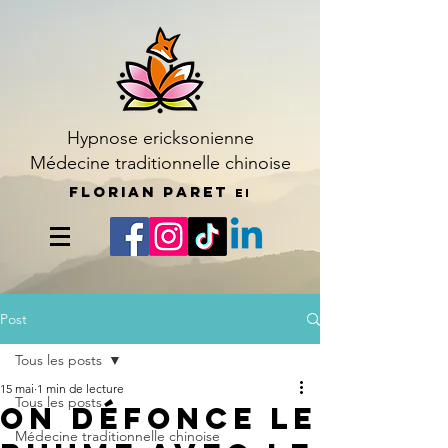
Hypnose ericksonienne
Médecine traditionnelle chinoise
Florian Paret
EI
Post
Tous les posts
15 mai
1 min de lecture
Tous les posts
On DÉFONCE le
Médecine traditionnelle chinoise