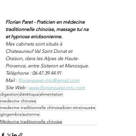
Florian Paret - Praticien en médecine 
traditionnelle chinoise, massage tui na 
et hypnose ericksonienne.
Mes cabinets sont situés à 
Chateauneuf Val Saint Donat et 
Oraison, dans les Alpes de Haute-
Provence, entre Sisteron et Manosque.
Téléphone : 06.47.39.44.91
Mail : 
florianparet.mtc@gmail.com
Site Web : 
www.florianparet.mtc.com
digestion
diététique
alimentation
medecine chinoise
medecine traditionnelle chinoise
bien-etre
nausée
gingembre
automne
Médecine traditionnelle chinoise