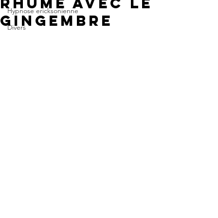
rhume avec le
Hypnose ericksonienne
GINGEMBRE
Divers