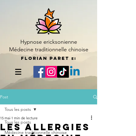
Hypnose ericksonienne
Médecine traditionnelle chinoise
Florian Paret
EI
Post
Tous les posts
15 mai
1 min de lecture
Tous les posts
Les allergies
Médecine traditionnelle chinoise