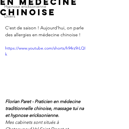
en médecine
Hypnose ericksonienne
chinoise
Divers
C'est de saison ! Aujourd'hui, on parle 
des allergies en médecine chinoise !
https://www.youtube.com/shorts/h94rz9rLQI
k
Florian Paret - Praticien en médecine 
traditionnelle chinoise, massage tui na 
et hypnose ericksonienne.
Mes cabinets sont situés à 