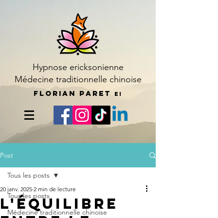
Hypnose ericksonienne
Médecine traditionnelle chinoise
Florian Paret
EI
Post
Tous les posts
20 janv. 2025
2 min de lecture
Tous les posts
L'équilibre
Médecine traditionnelle chinoise