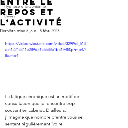
entre le
Hypnose ericksonienne
repos et
Divers
l’activité
Dernière mise à jour :
5 févr. 2025
https://video.wixstatic.com/video/329f9d_613
e8f12248341e289d21e5588e1b81f/480p/mp4/f
ile.mp4
La fatigue chronique est un motif de 
consultation que je rencontre trop 
souvent en cabinet. D'ailleurs, 
j'imagine que nombre d'entre vous se 
sentent régulièrement (voire 