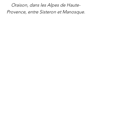
Oraison, dans les Alpes de Haute-
Provence, entre Sisteron et Manosque.
Téléphone : 06.47.39.44.91
Mail : 
florianparet.mtc@gmail.com
Site Web : 
www.florianparet.mtc.com
médecine traditionnelle chinoise
medecine chinoise
fatigue
Médecine traditionnelle chinoise
Voir tout
Posts récents