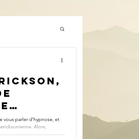
rickson,
de
se
de vous parler d’hypnose, et
ericksonienne. Alors,
.