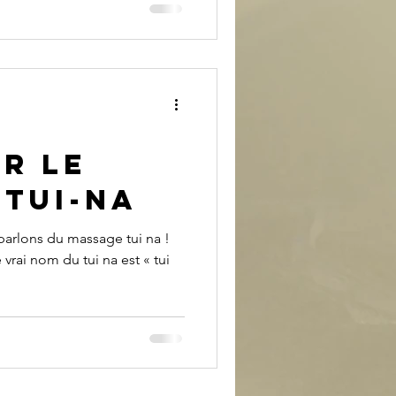
r le
 tui-na
parlons du massage tui na !
 vrai nom du tui na est « tui