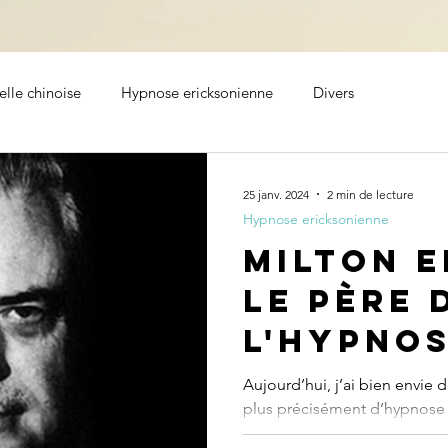
lle chinoise
Hypnose ericksonienne
Divers
25 janv. 2024
2 min de lecture
Hypnose ericksonienne
Milton E
le père 
l'hypno
moderne
Aujourd’hui, j’ai bien envie 
plus précisément d’hypnose 
pourquoi appelle-t-on cette..