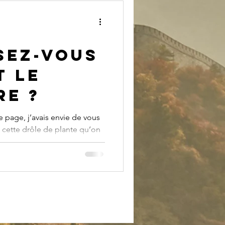
sez-vous
t le
re ?
e page, j’avais envie de vous
 cette drôle de plante qu’on
r laquelle circulent de
 histoires, la plus répandue
 aphrodisiaques. En médecine
t – très souvent, même ! – en
 sa saveur piquante lui
culer le qì (l’énergie) du
ié