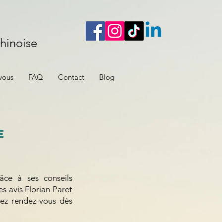
hinoise
vous
FAQ
Contact
Blog
e
âce à ses conseils
es avis Florian Paret
nez rendez-vous dès